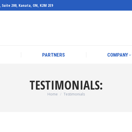
, Suite 200, Kanata, ON, K2M 2E9
PARTNERS
COMPANY
PARTNERS
COMPANY
TESTIMONIALS:
You are here:
Home
Testimonials